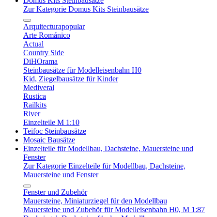
Domus Kits Steinbausätze
Zur Kategorie Domus Kits Steinbausätze
Arquitecturapopular
Arte Románico
Actual
Country Side
DiHOrama
Steinbausätze für Modelleisenbahn H0
Kid, Ziegelbausätze für Kinder
Mediveral
Rustica
Railkits
River
Einzelteile M 1:10
Teifoc Steinbausätze
Mosaic Bausätze
Einzelteile für Modellbau, Dachsteine, Mauersteine und
Fenster
Zur Kategorie Einzelteile für Modellbau, Dachsteine,
Mauersteine und Fenster
Fenster und Zubehör
Mauersteine, Miniaturziegel für den Modellbau
Mauersteine und Zubehör für Modelleisenbahn H0, M 1:87