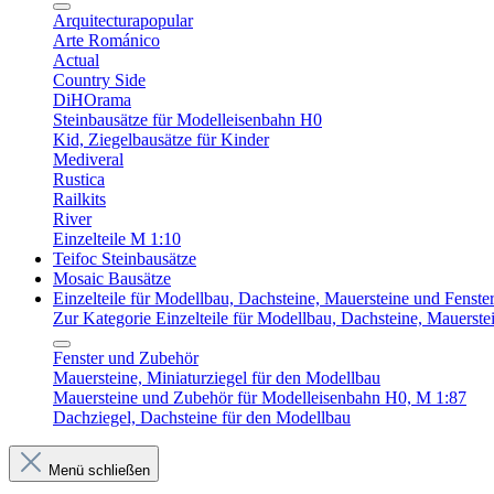
Arquitecturapopular
Arte Románico
Actual
Country Side
DiHOrama
Steinbausätze für Modelleisenbahn H0
Kid, Ziegelbausätze für Kinder
Mediveral
Rustica
Railkits
River
Einzelteile M 1:10
Teifoc Steinbausätze
Mosaic Bausätze
Einzelteile für Modellbau, Dachsteine, Mauersteine und Fenste
Zur Kategorie Einzelteile für Modellbau, Dachsteine, Mauerste
Fenster und Zubehör
Mauersteine, Miniaturziegel für den Modellbau
Mauersteine und Zubehör für Modelleisenbahn H0, M 1:87
Dachziegel, Dachsteine für den Modellbau
Menü schließen