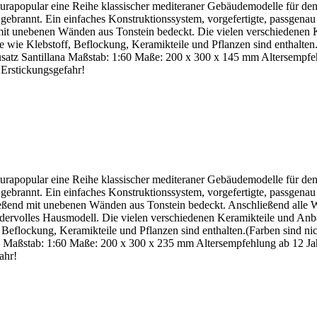
turapopular eine Reihe klassischer mediteraner Gebäudemodelle für
 gebrannt. Ein einfaches Konstruktionssystem, vorgefertigte, passgenau
it unebenen Wänden aus Tonstein bedeckt. Die vielen verschiedenen 
 wie Klebstoff, Beflockung, Keramikteile und Pflanzen sind enthalten.
nbausatz Santillana Maßstab: 1:60 Maße: 200 x 300 x 145 mm Altersempf
 Erstickungsgefahr!
turapopular eine Reihe klassischer mediteraner Gebäudemodelle für
 gebrannt. Ein einfaches Konstruktionssystem, vorgefertigte, passgena
eßend mit unebenen Wänden aus Tonstein bedeckt. Anschließend alle W
 wundervolles Hausmodell. Die vielen verschiedenen Keramikteile und A
 Beflockung, Keramikteile und Pflanzen sind enthalten.(Farben sind nic
ges Maßstab: 1:60 Maße: 200 x 300 x 235 mm Altersempfehlung ab 12 Ja
ahr!