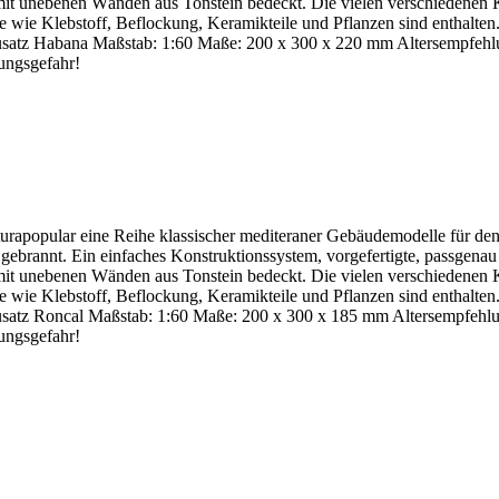
it unebenen Wänden aus Tonstein bedeckt. Die vielen verschiedenen 
 wie Klebstoff, Beflockung, Keramikteile und Pflanzen sind enthalten.
nbausatz Habana Maßstab: 1:60 Maße: 200 x 300 x 220 mm Altersempfehl
kungsgefahr!
turapopular eine Reihe klassischer mediteraner Gebäudemodelle für
 gebrannt. Ein einfaches Konstruktionssystem, vorgefertigte, passgenau
it unebenen Wänden aus Tonstein bedeckt. Die vielen verschiedenen 
 wie Klebstoff, Beflockung, Keramikteile und Pflanzen sind enthalten.
nbausatz Roncal Maßstab: 1:60 Maße: 200 x 300 x 185 mm Altersempfehl
kungsgefahr!